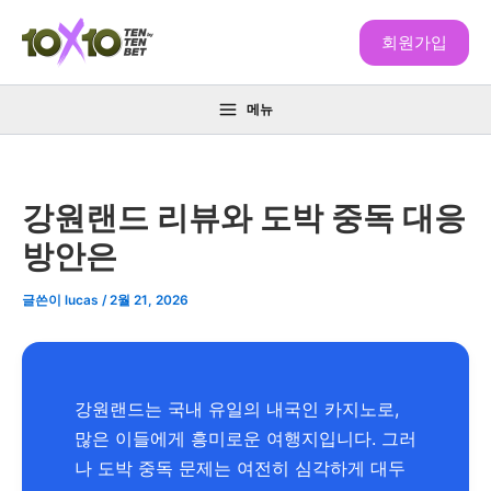
콘
텐
회원가입
츠
로
메뉴
건
너
뛰
기
강원랜드 리뷰와 도박 중독 대응
방안은
글쓴이
lucas
/
2월 21, 2026
강원랜드는 국내 유일의 내국인 카지노로,
많은 이들에게 흥미로운 여행지입니다. 그러
나 도박 중독 문제는 여전히 심각하게 대두