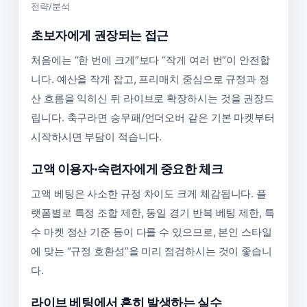
전략/분석
초보자에게 권장되는 접근
처음에는 “한 번에 크게”보다 “작게 여러 번”이 안전합
니다. 예산을 작게 잡고, 프리매치 중심으로 규정과 정
산 흐름을 익히신 뒤 라이브로 확장하시는 것을 권장드
립니다. 축구라면 승무패/언더오버 같은 기본 마켓부터
시작하시면 부담이 적습니다.
고액 이용자·숙련자에게 중요한 체크
고액 베팅은 사소한 규정 차이도 크게 체감됩니다. 플
랫폼별로 특정 조합 제한, 동일 경기 반복 베팅 제한, 특
수 마켓 정산 기준 등이 다를 수 있으므로, 본인 스타일
에 맞는 “규정 호환성”을 미리 점검하시는 것이 좋습니
다.
라이브 베팅에서 흔히 발생하는 실수