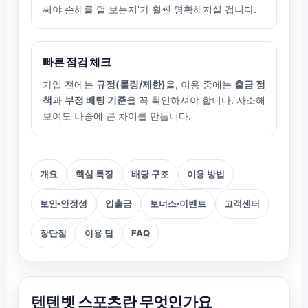
써야 손해를 덜 보는지’가 훨씬 명확해지실 겁니다.
빠른 점검 체크
가입 전에는
규정(롤링/제한)
을, 이용 중에는
출금 정
책
과
부정 베팅 기준
을 꼭 확인하셔야 합니다. 사소해
보여도 나중에 큰 차이를 만듭니다.
개요
핵심 특징
배당 구조
이용 방법
보안·안정성
입출금
보너스·이벤트
고객센터
장단점
이용 팁
FAQ
텐텐벳 스포츠란 무엇인가요