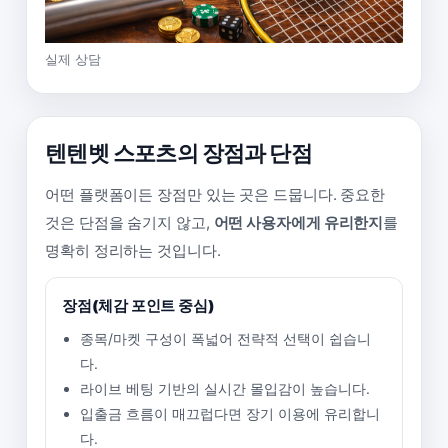
실제 상담
텐텐벳 스포츠의 장점과 단점
어떤 플랫폼이든 장점만 있는 곳은 드뭅니다. 중요한
것은 단점을 숨기지 않고,
어떤 사용자에게 유리한지
를
명확히 정리하는 것입니다.
장점(체감 포인트 중심)
종목/마켓 구성이 폭넓어 전략적 선택이 쉽습니
다.
라이브 베팅 기반의 실시간 몰입감이 높습니다.
입출금 흐름이 매끄럽다면 장기 이용에 유리합니
다.