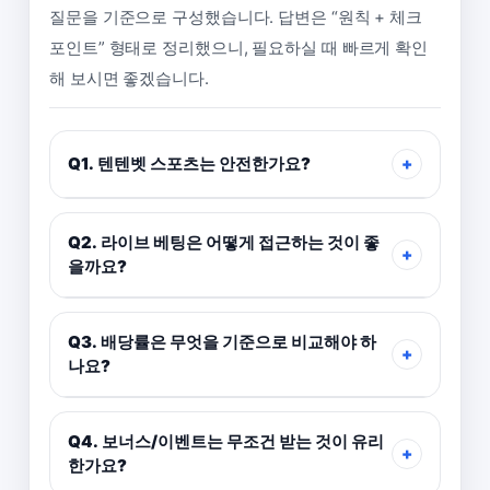
질문을 기준으로 구성했습니다. 답변은 “원칙 + 체크
포인트” 형태로 정리했으니, 필요하실 때 빠르게 확인
해 보시면 좋겠습니다.
Q1. 텐텐벳 스포츠는 안전한가요?
+
안전성은 “홍보 문구”가 아니라
출금 정책의 일관성
,
Q2. 라이브 베팅은 어떻게 접근하는 것이 좋
+
정산 기준의 명확성
,
고객센터 대응 품질
로 판단하시
을까요?
는 것이 좋습니다. 가입 후에는 소액으로 입금·베팅·
출금까지 한 번 테스트해 보시면, 실제 운영 흐름을
라이브 베팅은 배당이 빠르게 변동하므로,
즉흥 베팅
가장 빠르게 확인하실 수 있습니다.
Q3. 배당률은 무엇을 기준으로 비교해야 하
+
을 줄이는 룰
을 정해두시는 것이 핵심입니다. 예를 들
나요?
어 “한 경기당 최대 2회”, “손실 만회 베팅 금지”, “배
당 변동 알림 확인 후 체결” 같은 규칙이 있으면 변동
단일 경기의 “일시적 고배당”보다
평균 배당의 일관
성 리스크를 크게 낮추실 수 있습니다.
Q4. 보너스/이벤트는 무조건 받는 것이 유리
+
성
이 중요합니다. 동일 종목·동일 마켓을 여러 경기
한가요?
로 비교해 보시고, 라이브에서는 배당 반영 속도와