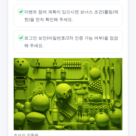
✓
이벤트 참여 계획이 있으시면 보너스 조건(롤링/제
한)을 먼저 확인해 주세요.
✓
로그인 보안(비밀번호/2차 인증 가능 여부)을 점검
해 주세요.
초보자 전환율