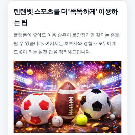
텐텐벳 스포츠를 더 ‘똑똑하게’ 이용하
는 팁
플랫폼이 좋아도 이용 습관이 불안정하면 결과는 흔들
릴 수 있습니다. 여기서는 초보자와 경험자 모두에게
도움이 되는 실전 팁을 정리해드립니다.