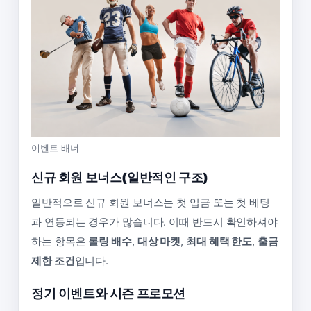
이벤트 배너
신규 회원 보너스(일반적인 구조)
일반적으로 신규 회원 보너스는 첫 입금 또는 첫 베팅
과 연동되는 경우가 많습니다. 이때 반드시 확인하셔야
하는 항목은
롤링 배수
,
대상 마켓
,
최대 혜택 한도
,
출금
제한 조건
입니다.
정기 이벤트와 시즌 프로모션