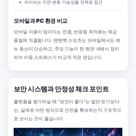
라이브는 지연·변동 가능성을 전제로 접근
모바일과 PC 환경 비교
모바일 이용이 많아지는 만큼, 반응형 최적화는 체감
품질에 직결됩니다. 텐텐벳 스포츠는 모바일에서도 메
뉴 동선이 단순하고, 주요 기능이 한 화면 내에서 정리
되어 이동 스트레스가 비교적 적은 편입니다.
보안 시스템과 안정성 체크 포인트
플랫폼을 평가하실 때 “보안이 좋다”는 말만 믿기보다
는, 실제로 어떤 방식으로 안전을 확보하는지 구조적으
로 보시는 것이 좋습니다.