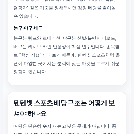
결장자” 같은 기준을 정해두시면 감정 베팅을 줄이실
수 있습니다.
농구·야구·배구
농구는 템포와 로테이션, 야구는 선발·불펜의 피로도,
배구는 리시브 라인 안정성이 핵심 변수입니다. 종목별
로 “핵심 지표”가 다르기 때문에, 텐텐벳 스포츠처럼 옵
션이 다양한 곳에서는 분석에 맞는 마켓을 고르기 쉬운
장점이 있습니다.
텐텐벳 스포츠 배당 구조는 어떻게 보
셔야 하나요
배당은 단순히 숫자가 높고 낮은 문제가 아닙니다. 중