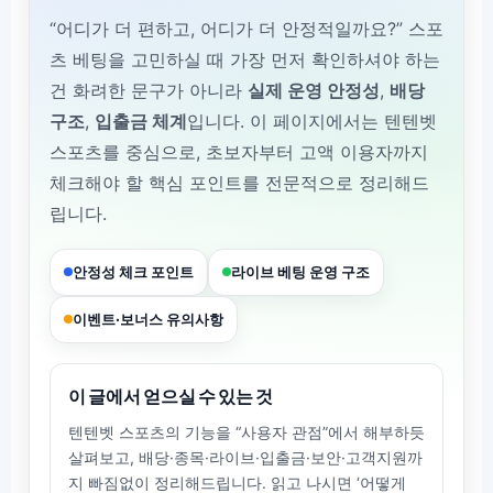
“어디가 더 편하고, 어디가 더 안정적일까요?” 스포
츠 베팅을 고민하실 때 가장 먼저 확인하셔야 하는
건 화려한 문구가 아니라
실제 운영 안정성
,
배당
구조
,
입출금 체계
입니다. 이 페이지에서는 텐텐벳
스포츠를 중심으로, 초보자부터 고액 이용자까지
체크해야 할 핵심 포인트를 전문적으로 정리해드
립니다.
안정성 체크 포인트
라이브 베팅 운영 구조
이벤트·보너스 유의사항
이 글에서 얻으실 수 있는 것
텐텐벳 스포츠의 기능을 “사용자 관점”에서 해부하듯
살펴보고, 배당·종목·라이브·입출금·보안·고객지원까
지 빠짐없이 정리해드립니다. 읽고 나시면 ‘어떻게