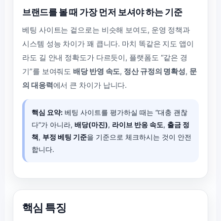
브랜드를 볼 때 가장 먼저 보셔야 하는 기준
베팅 사이트는 겉으로는 비슷해 보여도, 운영 정책과
시스템 성능 차이가 꽤 큽니다. 마치 똑같은 지도 앱이
라도 길 안내 정확도가 다르듯이, 플랫폼도 “같은 경
기”를 보여줘도
배당 반영 속도
,
정산 규정의 명확성
,
문
의 대응력
에서 큰 차이가 납니다.
핵심 요약:
베팅 사이트를 평가하실 때는 “대충 괜찮
다”가 아니라,
배당(마진)
,
라이브 반응 속도
,
출금 정
책
,
부정 베팅 기준
을 기준으로 체크하시는 것이 안전
합니다.
핵심 특징