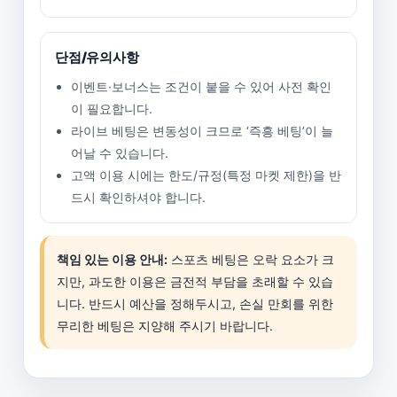
단점/유의사항
이벤트·보너스는 조건이 붙을 수 있어 사전 확인
이 필요합니다.
라이브 베팅은 변동성이 크므로 ‘즉흥 베팅’이 늘
어날 수 있습니다.
고액 이용 시에는 한도/규정(특정 마켓 제한)을 반
드시 확인하셔야 합니다.
책임 있는 이용 안내:
스포츠 베팅은 오락 요소가 크
지만, 과도한 이용은 금전적 부담을 초래할 수 있습
니다. 반드시 예산을 정해두시고, 손실 만회를 위한
무리한 베팅은 지양해 주시기 바랍니다.