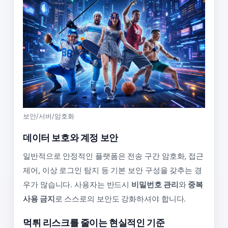
보안/서버/암호화
데이터 보호와 계정 보안
일반적으로 안정적인 플랫폼은 전송 구간 암호화, 접근
제어, 이상 로그인 탐지 등 기본 보안 구성을 갖추는 경
우가 많습니다. 사용자는 반드시
비밀번호 관리
와
중복
사용 금지
로 스스로의 보안도 강화하셔야 합니다.
먹튀 리스크를 줄이는 현실적인 기준