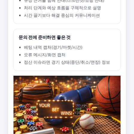
규정 근거를 함께 안내(스크린샷/조항 안내)
처리 단계와 예상 흐름을 구체적으로 설명
시간 끌기보다 해결 중심의 커뮤니케이션
문의 전에 준비하면 좋은 것
베팅 내역 캡처(경기/마켓/시간)
오류 메시지/화면 캡처
정산 이슈라면 경기 상태(중단/취소/연장) 정보