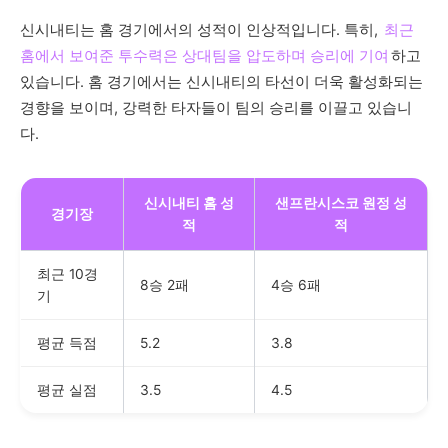
신시내티는 홈 경기에서의 성적이 인상적입니다. 특히,
최근
홈에서 보여준 투수력은 상대팀을 압도하며 승리에 기여
하고
있습니다. 홈 경기에서는 신시내티의 타선이 더욱 활성화되는
경향을 보이며, 강력한 타자들이 팀의 승리를 이끌고 있습니
다.
신시내티 홈 성
샌프란시스코 원정 성
경기장
적
적
최근 10경
8승 2패
4승 6패
기
평균 득점
5.2
3.8
평균 실점
3.5
4.5