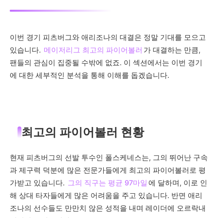
이번 경기 피츠버그와 애리조나의 대결은 정말 기대를 모으고
있습니다.
메이저리그 최고의 파이어볼러
가 대결하는 만큼,
팬들의 관심이 집중될 수밖에 없죠. 이 섹션에서는 이번 경기
에 대한 세부적인 분석을 통해 이해를 돕겠습니다.
최고의 파이어볼러 현황
현재 피츠버그의 선발 투수인 폴스케네스는, 그의 뛰어난 구속
과 제구력 덕분에 많은 전문가들에게 최고의 파이어볼러로 평
가받고 있습니다.
그의 직구는 평균 97마일
에 달하며, 이로 인
해 상대 타자들에게 많은 어려움을 주고 있습니다. 반면 애리
조나의 선수들도 만만치 않은 성적을 내며 레이더에 오르락내