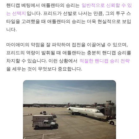
핸디캡 베팅에서 애틀랜타의 승리는
일반적으로 신뢰할 수 있
는 선택지
입니다. 프리드가 선발로 나서는 만큼, 그의 투구 스
타일을 고려했을 때 애틀랜타의 승리는 더욱 현실적으로 보입
니다.
마이애미의 약점을 잘 파악하여 접전을 이끌어낼 수 있으며,
프리드의 역량이 발휘될 때 애틀랜타는 충분히 핸디캡 승리를
차지할 수 있습니다. 이런 상황에서
적절한 핸디캡 승리 전략
을 세우는 것이 무엇보다 중요합니다.