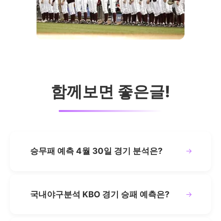
함께보면 좋은글!
승무패 예측 4월 30일 경기 분석은?
→
국내야구분석 KBO 경기 승패 예측은?
→