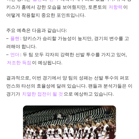
키스가 홈에서 강한 모습을 보여줬지만, 토론토의
저항력
이
어떻게 작용할지 중요한 포인트입니다.
주요 예측은 다음과 같습니다:
–
플핸
: 양키스가 승리할 가능성이 높지만, 경기의 변수를 고
려해야 합니다.
–
언더
: 두 팀 모두 각자의 강력한 선발 투수를 가지고 있어,
저조한 득점
이 예상됩니다.
결과적으로, 이번 경기에서 양 팀의 성패는 선발 투수의 퍼포
먼스와 타선의 효율성에 달려 있습니다. 팬들과 분석가들은 이
경기가
치열한 접전이 될 것
으로 예상하고 있습니다.