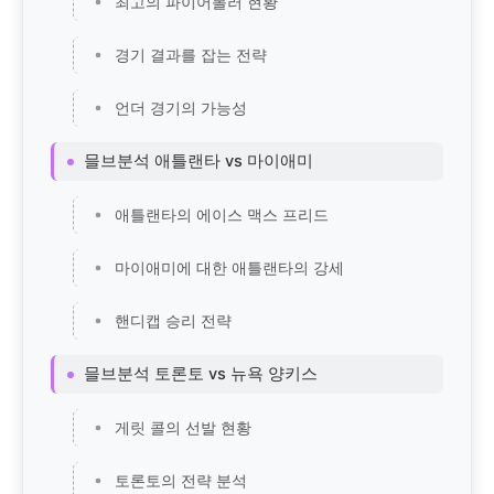
최고의 파이어볼러 현황
경기 결과를 잡는 전략
언더 경기의 가능성
믈브분석 애틀랜타 vs 마이애미
애틀랜타의 에이스 맥스 프리드
마이애미에 대한 애틀랜타의 강세
핸디캡 승리 전략
믈브분석 토론토 vs 뉴욕 양키스
게릿 콜의 선발 현황
토론토의 전략 분석