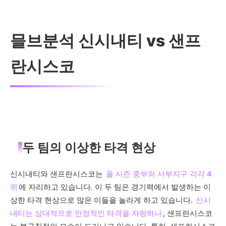
믈브분석 신시내티 vs 샌프
란시스코
두 팀의 이상한 타격 현상
신시내티와 샌프란시스코는
올 시즌 중부와 서부지구 각각 4
위
에 자리하고 있습니다. 이 두 팀은 경기력에서 발생하는 이
상한 타격 현상으로 많은 이들을 놀라게 하고 있습니다.
신시
내티는 상대적으로 안정적인 타격을 자랑하나
, 샌프란시스코