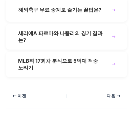
해외축구 무료 중계로 즐기는 꿀팁은?
→
세리에A 파르마와 나폴리의 경기 결과
→
는?
MLB픽 17회차 분석으로 5억대 적중
→
노리기
이전
다음