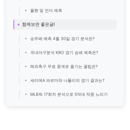
플핸 및 언더 예측
함께보면 좋은글!
승무패 예측 4월 30일 경기 분석은?
국내야구분석 KBO 경기 승패 예측은?
해외축구 무료 중계로 즐기는 꿀팁은?
세리에A 파르마와 나폴리의 경기 결과는?
MLB픽 17회차 분석으로 5억대 적중 노리기