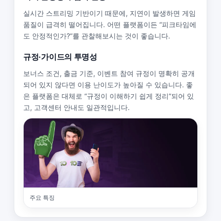
실시간 스트리밍 기반이기 때문에, 지연이 발생하면 게임
품질이 급격히 떨어집니다. 어떤 플랫폼이든 “피크타임에
도 안정적인가?”를 관찰해보시는 것이 좋습니다.
규정·가이드의 투명성
보너스 조건, 출금 기준, 이벤트 참여 규정이 명확히 공개
되어 있지 않다면 이용 난이도가 높아질 수 있습니다. 좋
은 플랫폼은 대체로 “규정이 이해하기 쉽게 정리”되어 있
고, 고객센터 안내도 일관적입니다.
주요 특징