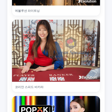
에볼루션 라이트닝
코리안 스피드 바카라