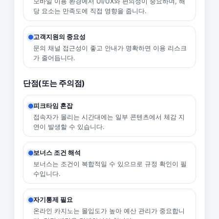
모바일 이용 환경에서 UI/UX와 편의성이 중요하며, 해
당 요소는 만족도에 직접 영향을 줍니다.
고객지원의 중요성
문의 채널 접근성이 좋고 안내가 명확하면 이용 리스크
가 줄어듭니다.
단점(또는 주의점)
피크타임 혼잡
접속자가 몰리는 시간대에는 일부 콘텐츠에서 체감 지
연이 발생할 수 있습니다.
보너스 조건 해석
보너스는 조건이 복합적일 수 있으므로 규정 확인이 필
수입니다.
자기통제 필요
온라인 카지노는 몰입도가 높아 예산 관리가 중요합니