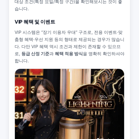
대상 조건(특정 요일/특정 구간)을 확인해보시는 것이 좋
습니다.
VIP 혜택 및 이벤트
VIP 시스템은 “장기 이용자 우대” 구조로, 전용 이벤트·맞
춤형 혜택·우선 지원 등의 형태로 제공되는 경우가 많습니
다. 다만 VIP 혜택 역시 조건과 제한이 존재할 수 있으므
로,
등급 산정 기준
과
혜택 적용 방식
을 명확히 확인하셔야
합니다.