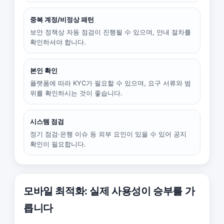
중복 계정/비정상 패턴
보안 정책상 자동 점검이 진행될 수 있으며, 안내 절차를
확인하셔야 합니다.
본인 확인
플랫폼에 따라 KYC가 필요할 수 있으며, 요구 서류와 범
위를 확인하시는 것이 좋습니다.
시스템 점검
정기 점검·은행 이슈 등 외부 요인이 있을 수 있어 공지
확인이 필요합니다.
모바일 최적화: 실제 사용성이 승부를 가
릅니다