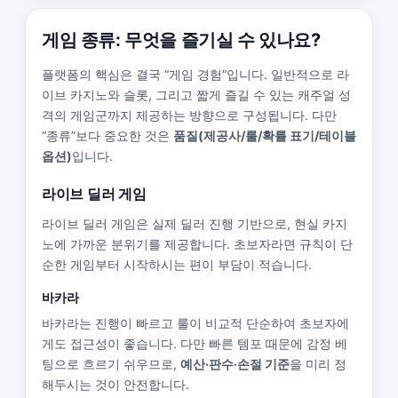
게임 종류: 무엇을 즐기실 수 있나요?
플랫폼의 핵심은 결국 “게임 경험”입니다. 일반적으로 라
이브 카지노와 슬롯, 그리고 짧게 즐길 수 있는 캐주얼 성
격의 게임군까지 제공하는 방향으로 구성됩니다. 다만
“종류”보다 중요한 것은
품질(제공사/룰/확률 표기/테이블
옵션)
입니다.
라이브 딜러 게임
라이브 딜러 게임은 실제 딜러 진행 기반으로, 현실 카지
노에 가까운 분위기를 제공합니다. 초보자라면 규칙이 단
순한 게임부터 시작하시는 편이 부담이 적습니다.
바카라
바카라는 진행이 빠르고 룰이 비교적 단순하여 초보자에
게도 접근성이 좋습니다. 다만 빠른 템포 때문에 감정 베
팅으로 흐르기 쉬우므로,
예산·판수·손절 기준
을 미리 정
해두시는 것이 안전합니다.