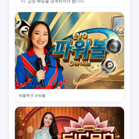
다. 감정 베팅을 경계하셔야 합니다.
에볼루션 파워볼