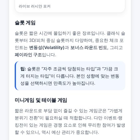
라이브 러시안 포커
슬롯 게임
슬롯은 짧은 시간에 몰입하기 좋은 장르입니다. 클래식 슬
롯부터 3D/피처 중심 슬롯까지 다양하며, 중요한 체크 포
인트는
변동성(Volatility)
과
보너스 라운드 빈도
, 그리고
페이라인 구조
입니다.
팁:
슬롯은 “자주 조금씩 당첨되는 타입”과 “가끔 크
게 터지는 타입”이 다릅니다. 본인 성향에 맞는 변동
성을 선택하시면 만족도가 높아집니다.
미니게임 및 테이블 게임
짧은 라운드로 부담 없이 즐길 수 있는 게임군은 “가볍게
분위기 전환”이 필요하실 때 적합합니다. 다만 이벤트·랭
킹전이 있는 게임은 경쟁 요소로 인해 무리한 참여가 발생
할 수 있으니, 역시 예산 관리가 중요합니다.