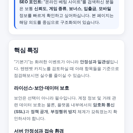
SEO 포인트:
“온라인 베팅 사이트”를 검색하신 분들
은 보통
신뢰도
,
게임 종류
,
보너스
,
입출금
,
모바일
정보를 빠르게 확인하고 싶어하십니다. 본 페이지는
해당 의도를 중심으로 구조화되어 있습니다.
핵심 특징
“기본기”는 화려한 이벤트가 아니라
안정성과 일관성
입니
다. 텐텐벳 카지노를 검토하실 때 아래 항목들을 기준으로
점검해보시면 실수를 줄이실 수 있습니다.
라이선스·보안·데이터 보호
보안은 선택이 아니라 필수입니다. 계정 정보 및 거래 관
련 데이터 보호는 물론, 플랫폼 내부에서의
암호화 통신
(SSL)
과
정책 공개
,
부정행위 방지
체계가 갖춰졌는지 확
인하셔야 합니다.
서버 안정성과 접속 환경